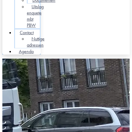
Documenten
Uitslag
enquete
mbt
PBW
Contact
Nuttige
adressen
Agenda