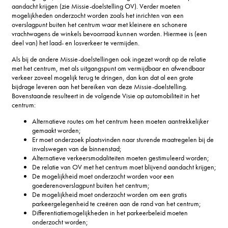
aandacht krijgen (zie Missie-doelstelling OV). Verder moeten
mogelijkheden onderzocht worden zoals het inrichten van een
overslagpunt buiten het centrum waar met kleinere en schonere
vrachtwagens de winkels bevoorraad kunnen worden. Hiermee is (een
deel van) het laad- en losverkeer te vermijden.
Als bij de andere Missie-doelstellingen ook ingezet wordt op de relatie
met het centrum, met als uitgangspunt om vermijdbaar en afwendbaar
verkeer zoveel mogelijk terug te dringen, dan kan dat al een grote
bijdrage leveren aan het bereiken van deze Missie-doelstelling.
Bovenstaande resulteert in de volgende Visie op automobiliteit in het
centrum:
Alternatieve routes om het centrum heen moeten aantrekkelijker
gemaakt worden;
Er moet onderzoek plaatsvinden naar sturende maatregelen bij de
invalswegen van de binnenstad;
Alternatieve verkeersmodaliteiten moeten gestimuleerd worden;
De relatie van OV met het centrum moet blijvend aandacht krijgen;
De mogelijkheid moet onderzocht worden voor een
goederenoverslagpunt buiten het centrum;
De mogelijkheid moet onderzocht worden om een gratis
parkeergelegenheid te creëren aan de rand van het centrum;
Differentiatiemogelijkheden in het parkeerbeleid moeten
onderzocht worden;