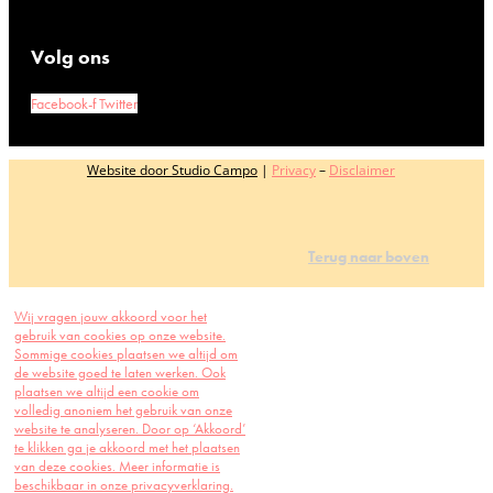
Volg ons
Facebook-f
Twitter
Website door Studio Campo
|
Privacy
–
Disclaimer
Terug naar boven
Wij vragen jouw akkoord voor het
gebruik van cookies op onze website.
Sommige cookies plaatsen we altijd om
de website goed te laten werken. Ook
plaatsen we altijd een cookie om
volledig anoniem het gebruik van onze
website te analyseren. Door op ‘Akkoord’
te klikken ga je akkoord met het plaatsen
van deze cookies. Meer informatie is
beschikbaar in onze privacyverklaring.