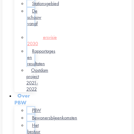
Stationsgebied
De
schouw
vanaf
2022
Verkeersvisie
2030
Rapportages
en
resultaten
Oostdam
project
2021-
2022
Over
PBW
PBW
Bewonersbijeenkomsten
Het
bestuur