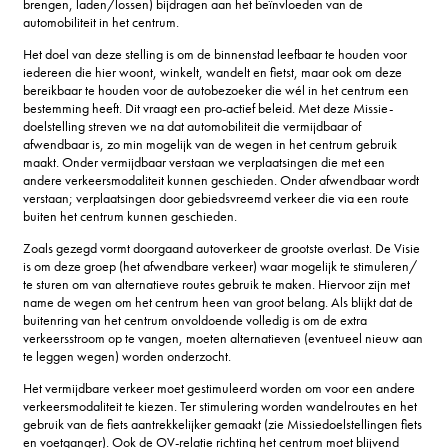
brengen, laden/lossen) bijdragen aan het beïnvloeden van de
automobiliteit in het centrum.
Het doel van deze stelling is om de binnenstad leefbaar te houden voor
iedereen die hier woont, winkelt, wandelt en fietst, maar ook om deze
bereikbaar te houden voor de autobezoeker die wél in het centrum een
bestemming heeft. Dit vraagt een pro-actief beleid. Met deze Missie-
doelstelling streven we na dat automobiliteit die vermijdbaar of
afwendbaar is, zo min mogelijk van de wegen in het centrum gebruik
maakt. Onder vermijdbaar verstaan we verplaatsingen die met een
andere verkeersmodaliteit kunnen geschieden. Onder afwendbaar wordt
verstaan; verplaatsingen door gebiedsvreemd verkeer die via een route
buiten het centrum kunnen geschieden.
Zoals gezegd vormt doorgaand autoverkeer de grootste overlast. De Visie
is om deze groep (het afwendbare verkeer) waar mogelijk te stimuleren/
te sturen om van alternatieve routes gebruik te maken. Hiervoor zijn met
name de wegen om het centrum heen van groot belang. Als blijkt dat de
buitenring van het centrum onvoldoende volledig is om de extra
verkeersstroom op te vangen, moeten alternatieven (eventueel nieuw aan
te leggen wegen) worden onderzocht.
Het vermijdbare verkeer moet gestimuleerd worden om voor een andere
verkeersmodaliteit te kiezen. Ter stimulering worden wandelroutes en het
gebruik van de fiets aantrekkelijker gemaakt (zie Missiedoelstellingen fiets
en voetganger). Ook de OV-relatie richting het centrum moet blijvend