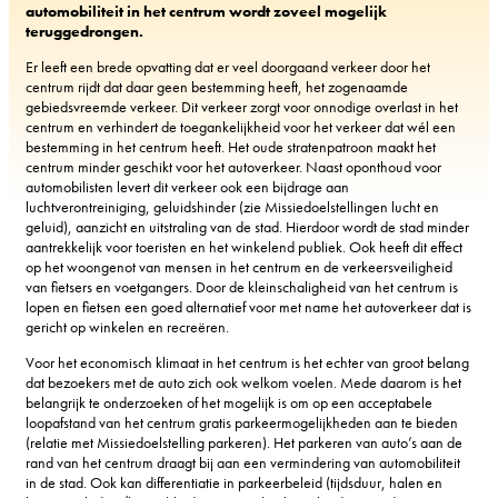
automobiliteit in het centrum wordt zoveel mogelijk
teruggedrongen.
Er leeft een brede opvatting dat er veel doorgaand verkeer door het
centrum rijdt dat daar geen bestemming heeft, het zogenaamde
gebiedsvreemde verkeer. Dit verkeer zorgt voor onnodige overlast in het
centrum en verhindert de toegankelijkheid voor het verkeer dat wél een
bestemming in het centrum heeft. Het oude stratenpatroon maakt het
centrum minder geschikt voor het autoverkeer. Naast oponthoud voor
automobilisten levert dit verkeer ook een bijdrage aan
luchtverontreiniging, geluidshinder (zie Missiedoelstellingen lucht en
geluid), aanzicht en uitstraling van de stad. Hierdoor wordt de stad minder
aantrekkelijk voor toeristen en het winkelend publiek. Ook heeft dit effect
op het woongenot van mensen in het centrum en de verkeersveiligheid
van fietsers en voetgangers. Door de kleinschaligheid van het centrum is
lopen en fietsen een goed alternatief voor met name het autoverkeer dat is
gericht op winkelen en recreëren.
Voor het economisch klimaat in het centrum is het echter van groot belang
dat bezoekers met de auto zich ook welkom voelen. Mede daarom is het
belangrijk te onderzoeken of het mogelijk is om op een acceptabele
loopafstand van het centrum gratis parkeermogelijkheden aan te bieden
(relatie met Missiedoelstelling parkeren). Het parkeren van auto’s aan de
rand van het centrum draagt bij aan een vermindering van automobiliteit
in de stad. Ook kan differentiatie in parkeerbeleid (tijdsduur, halen en